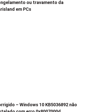
ngelamento ou travamento da
risland em PCs
rrigido – Windows 10 KB5036892 não
stalado com erro 0x8007000d