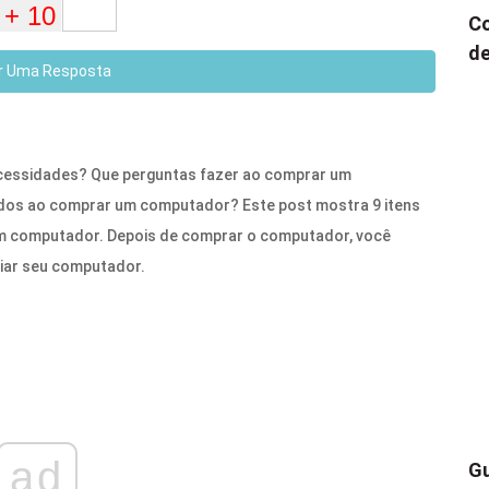
Co
de
r Uma Resposta
cessidades? Que perguntas fazer ao comprar um
dos ao comprar um computador? Este post mostra 9 itens
m computador. Depois de comprar o computador, você
iar seu computador.
ad
Gu