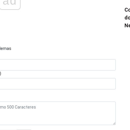
ad
Co
do
N
blemas
)