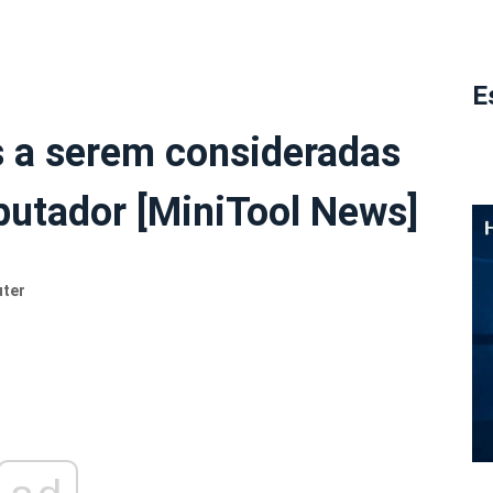
E
s a serem consideradas
utador [MiniTool News]
uter