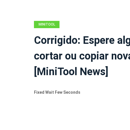
MINITOOL
NEWS CENTER
Corrigido: Espere al
cortar ou copiar no
[MiniTool News]
Fixed Wait Few Seconds