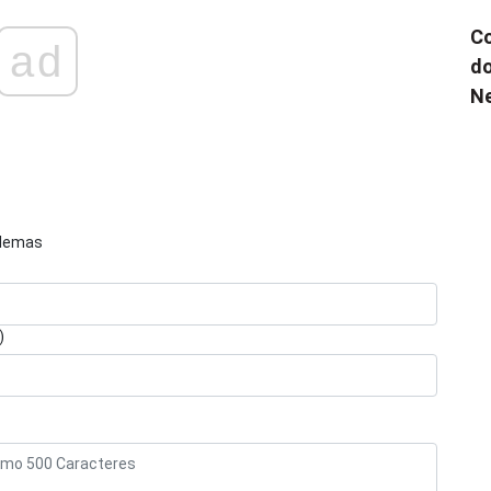
Co
ad
do
N
blemas
)