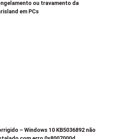
ngelamento ou travamento da
risland em PCs
rrigido – Windows 10 KB5036892 não
stalado com erro 0x8007000d