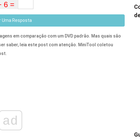
Co
de
r Uma Resposta
 imagens em comparação com um DVD padrão. Mas quais são
er saber, leia este post com atenção. MiniTool coletou
ost.
ad
Gu