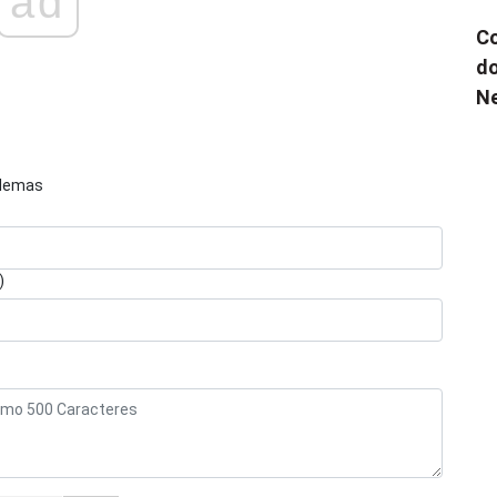
ad
Co
do
N
blemas
)