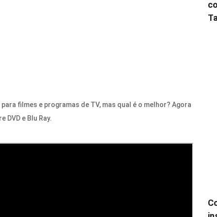
co
Ta
 para filmes e programas de TV, mas qual é o melhor? Agora
re DVD e Blu Ray.
Co
in