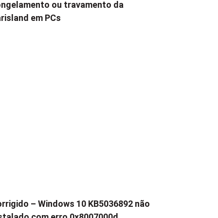
ngelamento ou travamento da
risland em PCs
rrigido – Windows 10 KB5036892 não
stalado com erro 0x8007000d