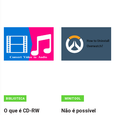
BIBLIOTECA
MINITOOL
MINITOOL
NEWS CENTER
O que é CD-RW
Não é possível
WIKI