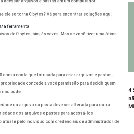
ra acessar arquivos e pastas em um computador.
e ele se torna 0 bytes? Vá para encontrar soluções aqui:
 esta ferramenta
ivos de 0 bytes; sim, às vezes. Mas se você tiver uma ótima
 com a conta que foi usada para criar arquivos e pastas,
 a propriedade concede a você permissão para decidir quem
4 
m não pode.
nã
edade do arquivo ou pasta deve ser alterada para outra
Mi
opriedade dos arquivos e pastas para acessá-los
o atual e pelo indivíduo com credenciais de administrador de