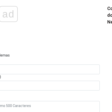
Co
ad
do
N
blemas
)