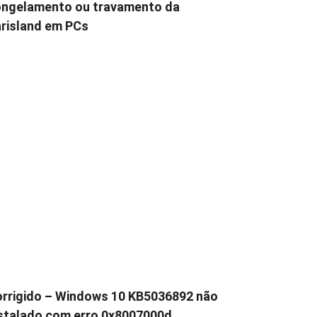
ngelamento ou travamento da
risland em PCs
rrigido – Windows 10 KB5036892 não
stalado com erro 0x8007000d