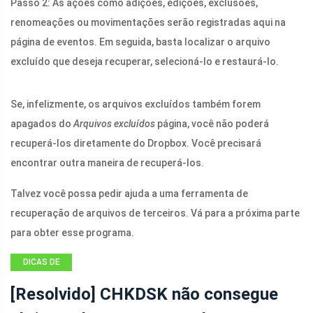
Passo 2: As ações como adições, edições, exclusões,
renomeações ou movimentações serão registradas aqui na
página de eventos. Em seguida, basta localizar o arquivo
excluído que deseja recuperar, selecioná-lo e restaurá-lo.
Se, infelizmente, os arquivos excluídos também forem
apagados do
Arquivos excluídos
página, você não poderá
recuperá-los diretamente do Dropbox. Você precisará
encontrar outra maneira de recuperá-los.
Talvez você possa pedir ajuda a uma ferramenta de
recuperação de arquivos de terceiros. Vá para a próxima parte
para obter esse programa.
DICAS DE
RECUPERAÇÃO
[Resolvido] CHKDSK não consegue
DE DADOS