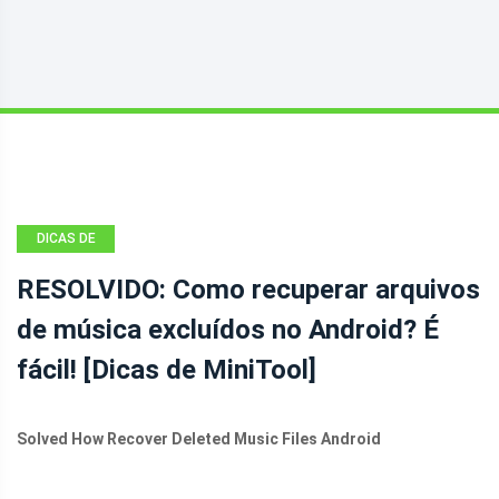
DICAS DE
RECUPERAÇÃO
RESOLVIDO: Como recuperar arquivos
DE ARQUIVOS
de música excluídos no Android? É
ANDROID
fácil! [Dicas de MiniTool]
Solved How Recover Deleted Music Files Android