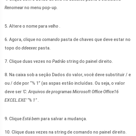
Renomear
no menu pop-up.
5. Altere o nome para
velho
.
6. Agora, clique no
comando
pasta de chaves que deve estar no
topo do
ddeexec
pasta.
7. Clique duas vezes no
Padrão
string do painel direito.
8. Na caixa sob a seção Dados do valor, você deve substituir / e
ou / dde por “% 1” (as aspas estão incluídas. Ou seja, o valor
deve ser
'C: Arquivos de programas Microsoft Office Office16
EXCEL.EXE
' “% 1”
.
9. Clique
Está bem
para salvar a mudança.
10. Clique duas vezes na string de comando no painel direito.