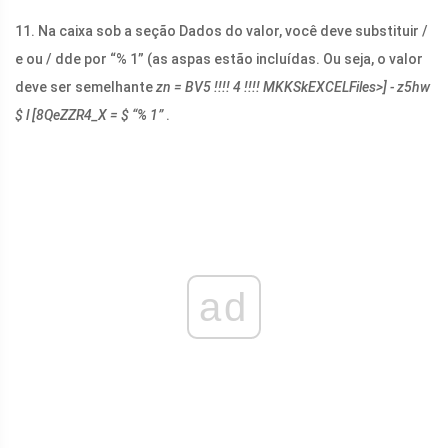
11. Na caixa sob a seção Dados do valor, você deve substituir /
e ou / dde por “% 1” (as aspas estão incluídas. Ou seja, o valor
deve ser semelhante
zn = BV5 !!!! 4 !!!! MKKSkEXCELFiles>] - z5hw
$ l [8QeZZR4_X = $ “% 1”
.
ad