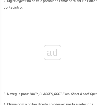
2. Digite
regedit
na caixa e pressione
Entrar
para abrir o Editor
do Registro.
ad
3. Navegue para:
HKEY_CLASSES_ROOT
Excel.Sheet.8
shell Open
.
4. Clique com o botão direito no
ddeexec
pasta e selecione