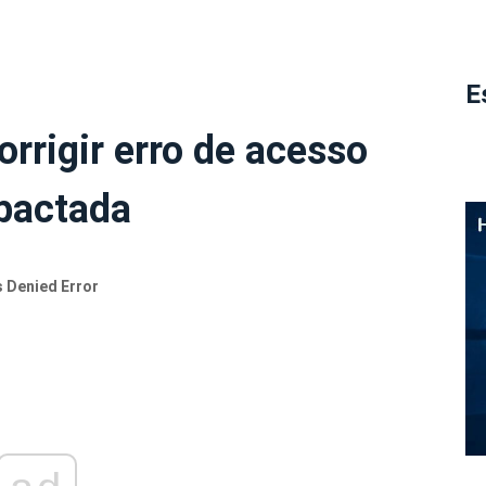
E
rrigir erro de acesso
pactada
 Denied Error