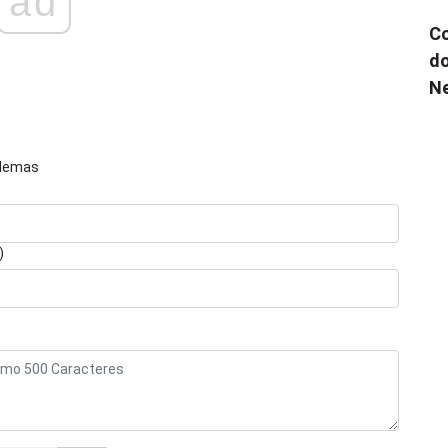
ad
Co
do
N
blemas
)