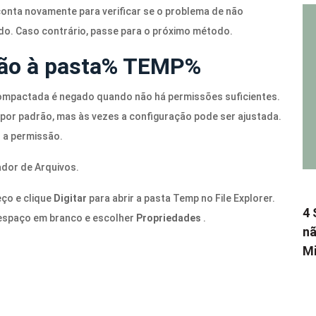
 conta novamente para verificar se o problema de não
do. Caso contrário, passe para o próximo método.
são à pasta% TEMP%
ompactada é negado quando não há permissões suficientes.
por padrão, mas às vezes a configuração pode ser ajustada.
r a permissão.
ador de Arquivos.
ço e clique
Digitar
para abrir a pasta Temp no File Explorer.
4 
o espaço em branco e escolher
Propriedades
.
nã
Mi