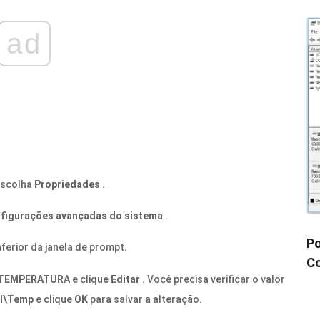
ad
escolha
Propriedades
.
figurações avançadas do sistema
.
Po
nferior da janela de prompt.
Co
TEMPERATURA
e clique
Editar
. Você precisa verificar o valor
l\Temp
e clique
OK
para salvar a alteração.