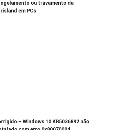
ngelamento ou travamento da
risland em PCs
rrigido – Windows 10 KB5036892 não
stalado com erro 0x8007000d