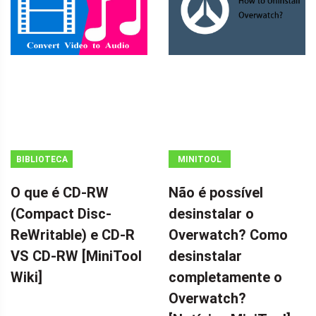
BIBLIOTECA
MINITOOL
MINITOOL
NEWS CENTER
O que é CD-RW
Não é possível
WIKI
(Compact Disc-
desinstalar o
ReWritable) e CD-R
Overwatch? Como
VS CD-RW [MiniTool
desinstalar
Wiki]
completamente o
Overwatch?