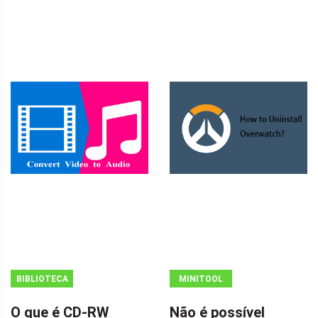
BIBLIOTECA
MINITOOL
MINITOOL
NEWS CENTER
O que é CD-RW
Não é possível
WIKI