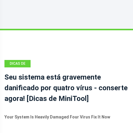
DICAS DE
RECUPERAÇÃO
Seu sistema está gravemente
DE ARQUIVOS
danificado por quatro vírus - conserte
ANDROID
agora! [Dicas de MiniTool]
Your System Is Heavily Damaged Four Virus Fix It Now