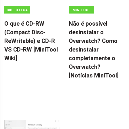
BIBLIOTECA
MINITOOL
MINITOOL
NEWS CENTER
O que é CD-RW
Não é possível
WIKI
(Compact Disc-
desinstalar o
ReWritable) e CD-R
Overwatch? Como
VS CD-RW [MiniTool
desinstalar
Wiki]
completamente o
Overwatch?
[Notícias MiniTool]