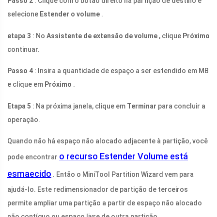
Passo 2
: Clique com o botão direito na partição de destino e
selecione
Estender o volume
.
etapa 3
: No
Assistente de extensão de volume
, clique
Próximo
continuar.
Passo 4
: Insira a quantidade de espaço a ser estendido em MB
e clique em
Próximo
.
Etapa 5
: Na próxima janela, clique em
Terminar
para concluir a
operação.
Quando não há espaço não alocado adjacente à partição, você
o recurso Estender Volume está
pode encontrar
esmaecido
. Então o MiniTool Partition Wizard vem para
ajudá-lo. Este redimensionador de partição de terceiros
permite ampliar uma partição a partir de espaço não alocado
não contíguo ou espaço livre de outra partição.