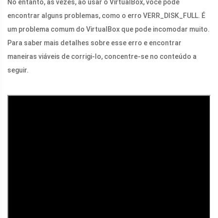
No entanto, às vezes, ao usar o VirtualBox, você pode
encontrar alguns problemas, como o erro VERR_DISK_FULL. É
um problema comum do VirtualBox que pode incomodar muito.
Para saber mais detalhes sobre esse erro e encontrar
maneiras viáveis ​​de corrigi-lo, concentre-se no conteúdo a
seguir.