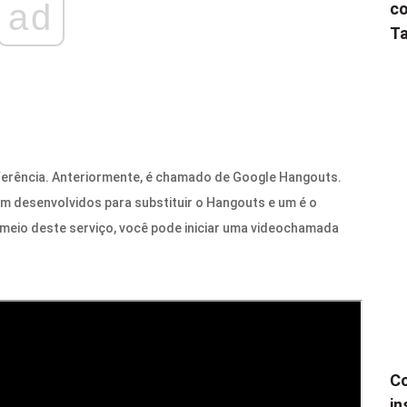
ad
co
Ta
ferência. Anteriormente, é chamado de Google Hangouts.
em desenvolvidos para substituir o Hangouts e um é o
 meio deste serviço, você pode iniciar uma videochamada
Co
in