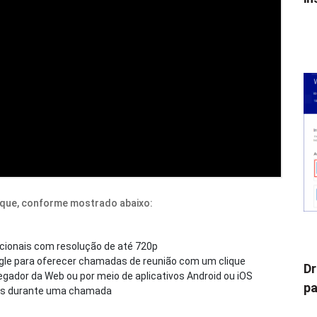
aque, conforme mostrado abaixo:
ecionais com resolução de até 720p
gle para oferecer chamadas de reunião com um clique
Dr
gador da Web ou por meio de aplicativos Android ou iOS
pa
ios durante uma chamada