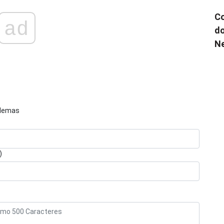
Co
ad
do
N
blemas
)