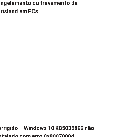
ngelamento ou travamento da
risland em PCs
rrigido – Windows 10 KB5036892 não
stalado com erro 0x8007000d