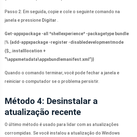
Passo 2: Em seguida, copie e cole o seguinte comando na
janela e pressione
Digitar
.
Get-appxpackage -all *shellexperience* -packagetype bundle
|% {add-appxpackage -register -disabledevelopmentmode
($_.installlocation +
“\appxmetadata\
appxbundlemanifest.xml
”)}
Quando o comando terminar, você pode fechar a janela e
reiniciar o computador se o problema persistir.
Método 4: Desinstalar a
atualização recente
O último método é usado para lidar com as atualizações
corrompidas. Se você instalou a atualização do Windows