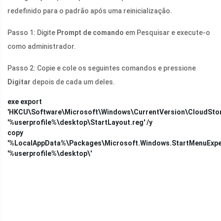
redefinido para o padrão após uma reinicialização.
Passo 1: Digite
Prompt de comando
em Pesquisar e execute-o
como administrador.
Passo 2: Copie e cole os seguintes comandos e pressione
Digitar
depois de cada um deles.
exe export
'HKCU\Software\Microsoft\Windows\CurrentVersion\CloudStor
'%userprofile%\desktop\
StartLayout.reg
' /y
copy
'%LocalAppData%\Packages\Microsoft.Windows.StartMenuExpe
'%userprofile%\desktop\'