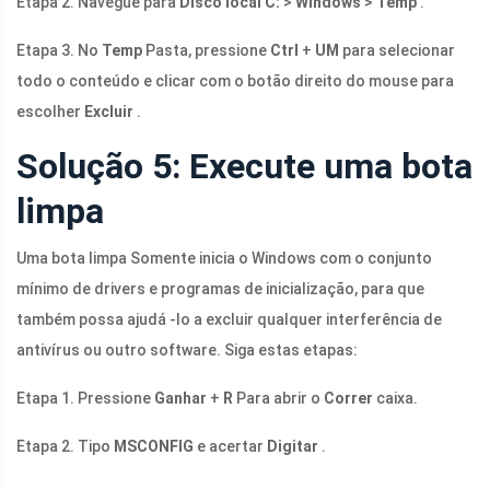
Etapa 2. Navegue para
Disco local C:
>
Windows
>
Temp
.
Etapa 3. No
Temp
Pasta, pressione
Ctrl
+
UM
para selecionar
todo o conteúdo e clicar com o botão direito do mouse para
escolher
Excluir
.
Solução 5: Execute uma bota
limpa
Uma bota limpa Somente inicia o Windows com o conjunto
mínimo de drivers e programas de inicialização, para que
também possa ajudá -lo a excluir qualquer interferência de
antivírus ou outro software. Siga estas etapas:
Etapa 1. Pressione
Ganhar
+
R
Para abrir o
Correr
caixa.
Etapa 2. Tipo
MSCONFIG
e acertar
Digitar
.