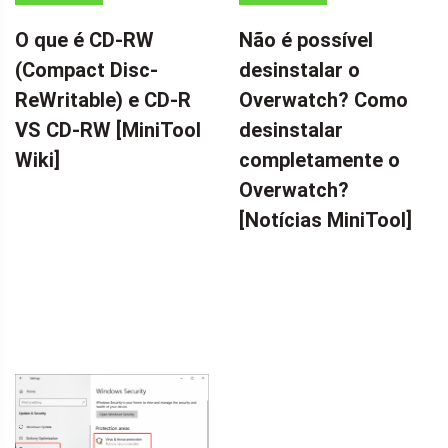
MINITOOL
NEWS CENTER
O que é CD-RW
Não é possível
WIKI
(Compact Disc-
desinstalar o
ReWritable) e CD-R
Overwatch? Como
VS CD-RW [MiniTool
desinstalar
Wiki]
completamente o
Overwatch?
[Notícias MiniTool]