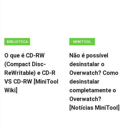
BIBLIOTECA
MINITOOL
MINITOOL
NEWS CENTER
O que é CD-RW
Não é possível
WIKI
(Compact Disc-
desinstalar o
ReWritable) e CD-R
Overwatch? Como
VS CD-RW [MiniTool
desinstalar
Wiki]
completamente o
Overwatch?
[Notícias MiniTool]