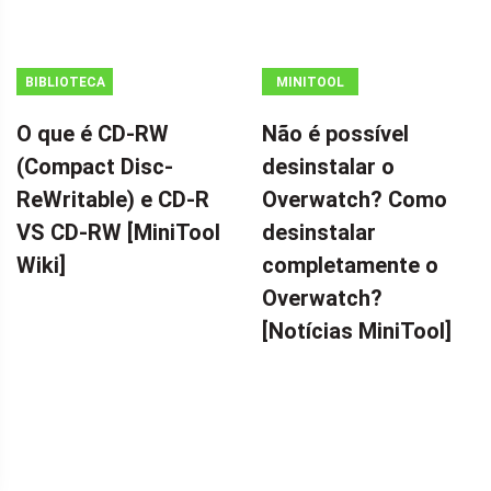
BIBLIOTECA
MINITOOL
MINITOOL
NEWS CENTER
O que é CD-RW
Não é possível
WIKI
(Compact Disc-
desinstalar o
ReWritable) e CD-R
Overwatch? Como
VS CD-RW [MiniTool
desinstalar
Wiki]
completamente o
Overwatch?
[Notícias MiniTool]