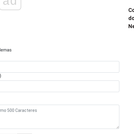
ad
Co
do
N
blemas
)