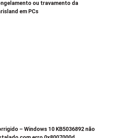
ngelamento ou travamento da
risland em PCs
rrigido – Windows 10 KB5036892 não
stalado com erro 0x8007000d