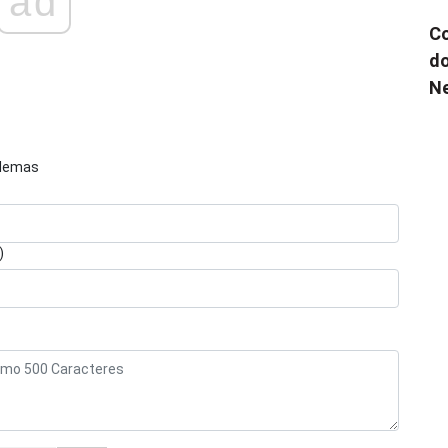
ad
Co
do
N
blemas
)