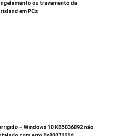
ngelamento ou travamento da
risland em PCs
rrigido – Windows 10 KB5036892 não
stalado com erro 0x8007000d