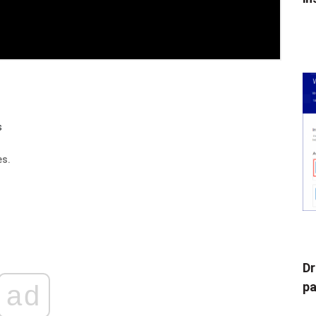
s
es.
Dr
pa
ad