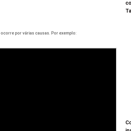
co
Ta
ocorre por várias causas. Por exemplo:
Co
in