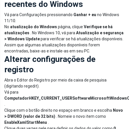
recentes do Windows
Vá para Configurações pressionando
Ganhar + eu
no Windows
11/10.
No
atualização do Windows
página, clique
Verifique se há
atualizações
. No Windows 10, vá para
Atualização e segurança
> Windows Update
para verificar se há atualizações disponíveis.
Assim que algumas atualizações disponíveis forem
encontradas, baixe-as e instale-as em seu PC.
Alterar configurações de
registro
Abra o Editor do Registro por meio da caixa de pesquisa
(digitando regedit).
Vá para
ComputadorHKEY_CURRENT_USERSoftwareMicrosoftWindowsCu
.
Clique com o botão direito no espaço em branco e escolha
Novo
> DWORD (valor de 32 bits)
. Nomeie o novo item como
EnableXamlStartMenu
.
Clique duas vezes nele para definir os dados do valor como
0
.