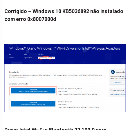
Corrigido – Windows 10 KB5036892 não instalado
com erro 0x8007000d
Driver Intel Wi-Fi e Bluetooth 22.190.0 para