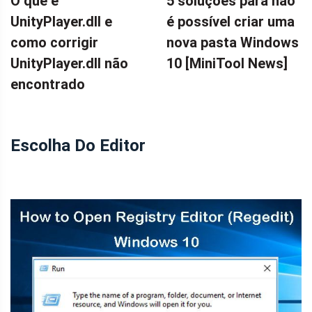
O que é
5 soluções para não
UnityPlayer.dll e
é possível criar uma
como corrigir
nova pasta Windows
UnityPlayer.dll não
10 [MiniTool News]
encontrado
Escolha Do Editor