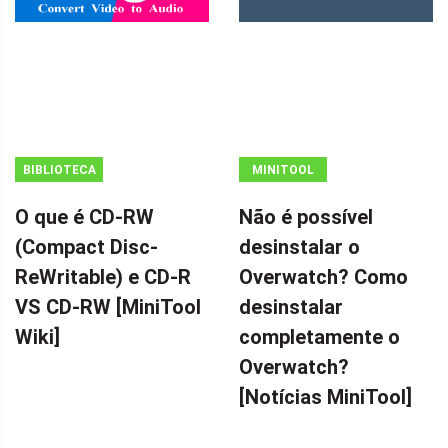
BIBLIOTECA
MINITOOL
MINITOOL
NEWS CENTER
O que é CD-RW
Não é possível
WIKI
(Compact Disc-
desinstalar o
ReWritable) e CD-R
Overwatch? Como
VS CD-RW [MiniTool
desinstalar
Wiki]
completamente o
Overwatch?
[Notícias MiniTool]