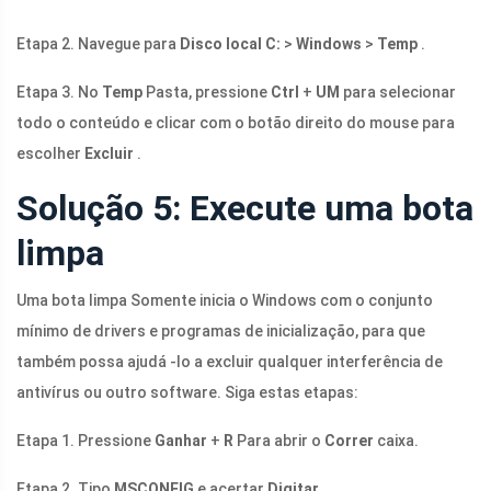
Etapa 2. Navegue para
Disco local C:
>
Windows
>
Temp
.
Etapa 3. No
Temp
Pasta, pressione
Ctrl
+
UM
para selecionar
todo o conteúdo e clicar com o botão direito do mouse para
escolher
Excluir
.
Solução 5: Execute uma bota
limpa
Uma bota limpa Somente inicia o Windows com o conjunto
mínimo de drivers e programas de inicialização, para que
também possa ajudá -lo a excluir qualquer interferência de
antivírus ou outro software. Siga estas etapas:
Etapa 1. Pressione
Ganhar
+
R
Para abrir o
Correr
caixa.
Etapa 2. Tipo
MSCONFIG
e acertar
Digitar
.