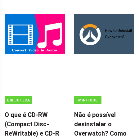
BIBLIOTECA
MINITOOL
MINITOOL
NEWS CENTER
O que é CD-RW
Não é possível
WIKI
(Compact Disc-
desinstalar o
ReWritable) e CD-R
Overwatch? Como