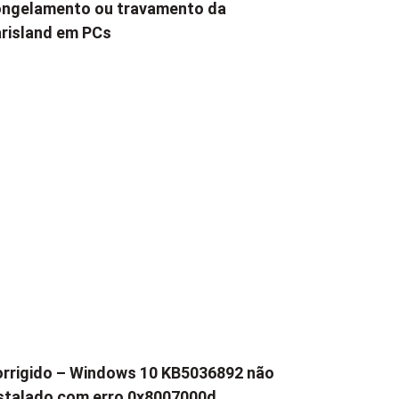
ngelamento ou travamento da
risland em PCs
rrigido – Windows 10 KB5036892 não
stalado com erro 0x8007000d