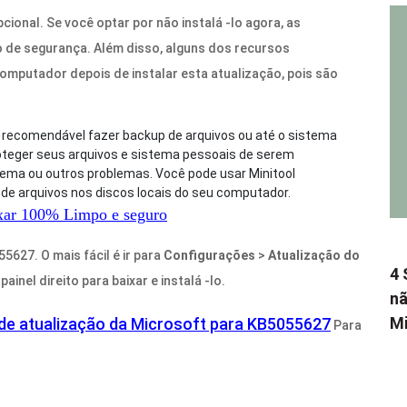
onal. Se você optar por não instalá -lo agora, as
o de segurança. Além disso, alguns dos recursos
putador depois de instalar esta atualização, pois são
 é recomendável fazer backup de arquivos ou até o sistema
oteger seus arquivos e sistema pessoais de serem
tema ou outros problemas. Você pode usar Minitool
de arquivos nos discos locais do seu computador.
xar
100%
Limpo e seguro
5627. O mais fácil é ir para
Configurações
>
Atualização do
4 
painel direito para baixar e instalá -lo.
nã
Mi
de atualização da Microsoft para KB5055627
Para