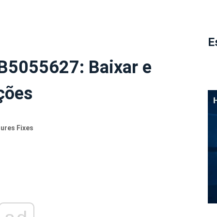
E
B5055627: Baixar e
eções
ures Fixes