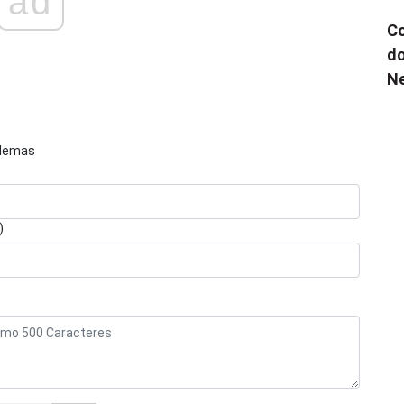
ad
Co
do
N
blemas
)