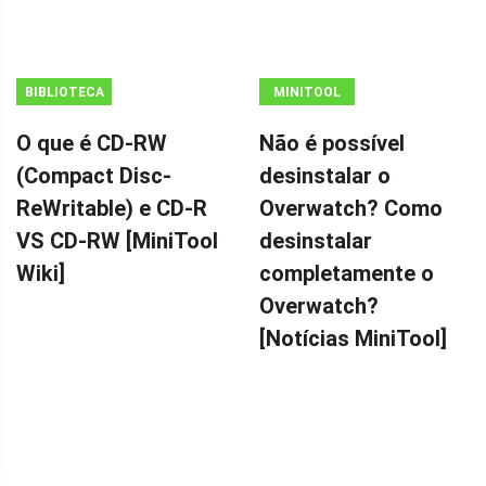
BIBLIOTECA
MINITOOL
MINITOOL
NEWS CENTER
O que é CD-RW
Não é possível
WIKI
(Compact Disc-
desinstalar o
ReWritable) e CD-R
Overwatch? Como
VS CD-RW [MiniTool
desinstalar
Wiki]
completamente o
Overwatch?
[Notícias MiniTool]