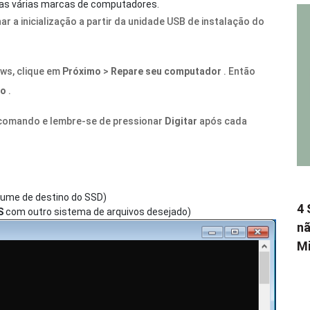
 as várias marcas de computadores.
ar a inicialização a partir da unidade USB de instalação do
ows, clique em
Próximo
>
Repare seu computador
. Então
do
.
de comando e lembre-se de pressionar
Digitar
após cada
lume de destino do SSD)
4 
S
com outro sistema de arquivos desejado)
nã
Mi