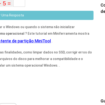
Co
de
r Uma Resposta
r o Windows ou quando o sistema não inicializar
ema operacional
? Este tutorial em Miniferramenta mostra
tente de partição MiniTool
.
s finalidades, como limpar dados no SSD, corrigir erros do
arquivos do disco para melhorar a compatibilidade e o
lar um sistema operacional Windows. .
Gu