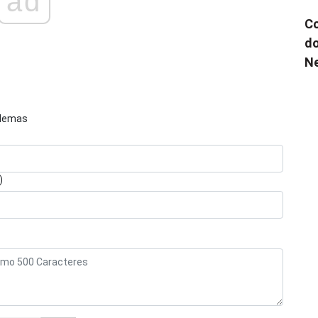
ad
Co
do
N
blemas
)