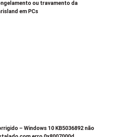
ngelamento ou travamento da
risland em PCs
rrigido – Windows 10 KB5036892 não
stalado com erro 0x8007000d