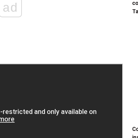
co
ad
Ta
Co
in