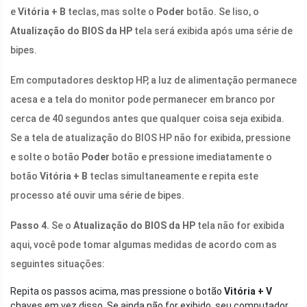
e
Vitória + B
teclas, mas solte o
Poder
botão. Se liso, o
Atualização do BIOS da HP
tela será exibida após uma série de
bipes.
Em computadores desktop HP, a luz de alimentação permanece
acesa e a tela do monitor pode permanecer em branco por
cerca de 40 segundos antes que qualquer coisa seja exibida.
Se a tela de atualização do BIOS HP não for exibida, pressione
e solte o botão
Poder
botão e pressione imediatamente o
botão
Vitória + B
teclas simultaneamente e repita este
processo até ouvir uma série de bipes.
Passo 4.
Se o
Atualização do BIOS da HP
tela não for exibida
aqui, você pode tomar algumas medidas de acordo com as
seguintes situações:
Repita os passos acima, mas pressione o botão
Vitória + V
chaves em vez disso. Se ainda não for exibido, seu computador