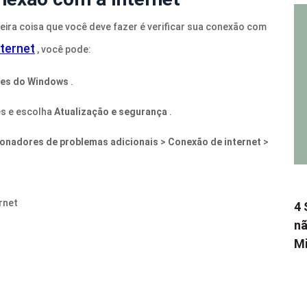
ira coisa que você deve fazer é verificar sua conexão com
ternet
, você pode:
es do Windows
.
es e escolha
Atualização e segurança
.
ionadores de problemas adicionais
>
Conexão de internet
>
rnet
4 
nã
Mi