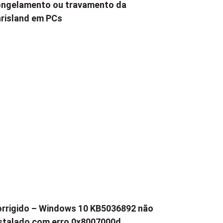
ngelamento ou travamento da
risland em PCs
rrigido – Windows 10 KB5036892 não
stalado com erro 0x8007000d