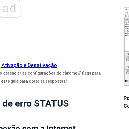
ad
, Ativação e Desativação
 gerenciar as configurações do chrome // flags para
este guia para obter as respostas!
Po
o de erro STATUS
Co
onexão com a Internet