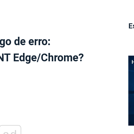
E
go de erro:
T Edge/Chrome?