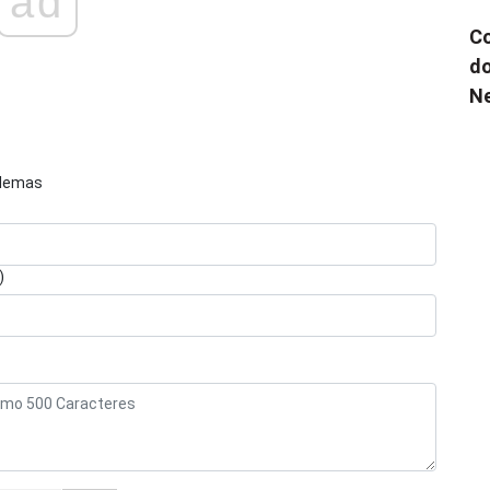
ad
Co
do
N
blemas
)