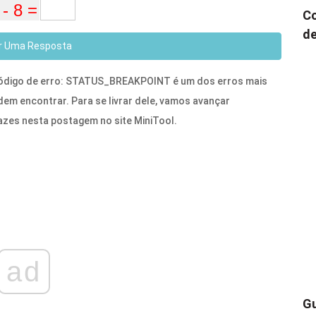
Co
de
r Uma Resposta
Código de erro: STATUS_BREAKPOINT é um dos erros mais
em encontrar. Para se livrar dele, vamos avançar
azes nesta postagem no site MiniTool.
ad
Gu