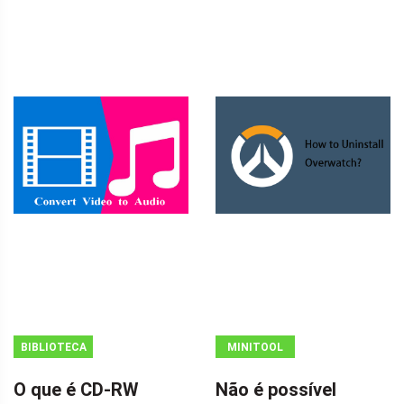
BIBLIOTECA
MINITOOL
MINITOOL
NEWS CENTER
O que é CD-RW
Não é possível
WIKI