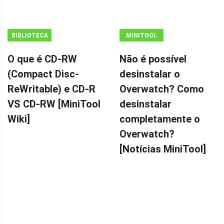
BIBLIOTECA
MINITOOL
MINITOOL
NEWS CENTER
O que é CD-RW
Não é possível
WIKI
(Compact Disc-
desinstalar o
ReWritable) e CD-R
Overwatch? Como
VS CD-RW [MiniTool
desinstalar
Wiki]
completamente o
Overwatch?
[Notícias MiniTool]