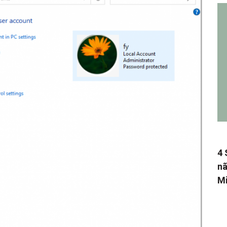
4 
nã
Mi