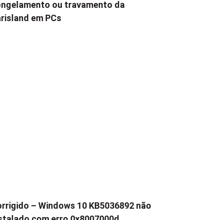
ngelamento ou travamento da
risland em PCs
rrigido – Windows 10 KB5036892 não
stalado com erro 0x8007000d