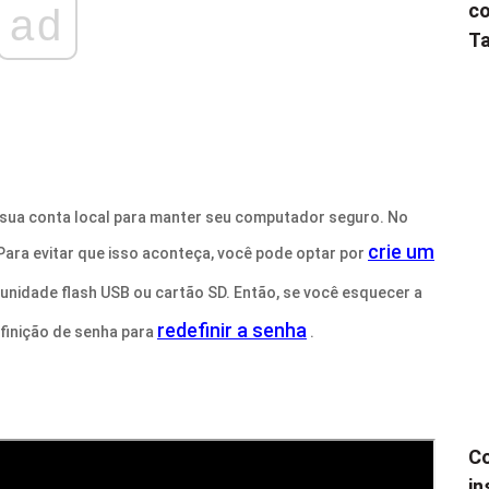
co
ad
Ta
 sua conta local para manter seu computador seguro. No
crie um
 Para evitar que isso aconteça, você pode optar por
nidade flash USB ou cartão SD. Então, se você esquecer a
redefinir a senha
efinição de senha para
.
Co
in