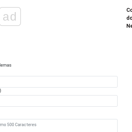
Co
ad
do
N
blemas
)